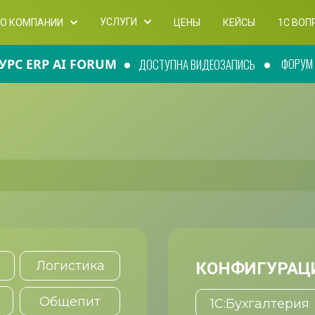
УСЛУГИ
О КОМПАНИИ
ЦЕНЫ
КЕЙСЫ
1C ВОП
ФОРУМ П
УРС ERP AI FORUM
ДОСТУПНА ВИДЕОЗАПИСЬ
Логистика
КОНФИГУРАЦ
Общепит
1С:Бухгалтерия