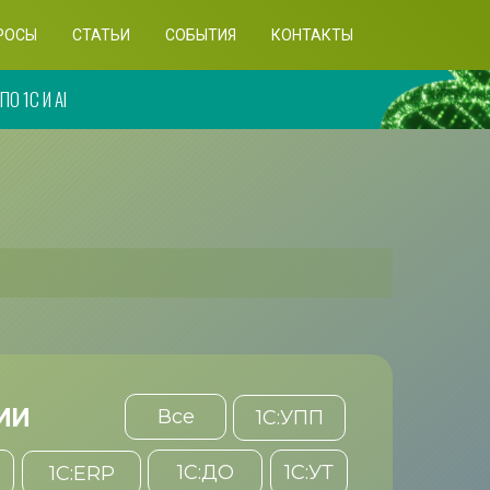
РОСЫ
СТАТЬИ
СОБЫТИЯ
КОНТАКТЫ
О 1С И AI
ИИ
Все
1С:УПП
1C:ДО
1С:УТ
1С:ERP