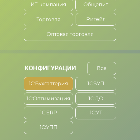
ИТ-компания
Общепит
Ритейл
Торговля
Оптовая торговля
КОНФИГУРАЦИИ
Все
1С:Бухгалтерия
1С:ЗУП
1C:Оптимизация
1C:ДО
1С:ERP
1С:УТ
1С:УПП