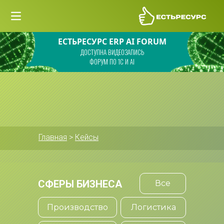
ЕСТЬРЕСУРС ERP AI FORUM
ДОСТУПНА ВИДЕОЗАПИСЬ
ФОРУМ ПО 1С И AI
Главная
 > 
Кейсы
СФЕРЫ БИЗНЕСА
Все
Производство
Логистика