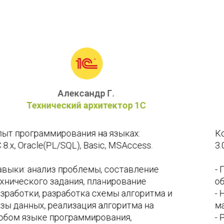
Андрей Е.
Программист 1С
Конфигурации: 1С УТ (10.3,11), 1С Розница (2 и 
3.0) 
- Подключение и настройка торгового 
оборудования. 
- Настройки и обучение работе с 
маркированным товаром. 
- Работа по 54фз (настройка и работа с 