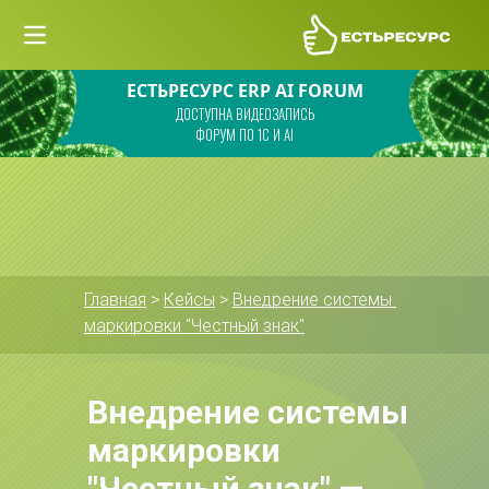
ЕСТЬРЕСУРС ERP AI FORUM
ДОСТУПНА ВИДЕОЗАПИСЬ
ФОРУМ ПО 1С И AI
Главная
 > 
Кейсы
 > 
Внедрение системы 
маркировки "Честный знак"
Внедрение системы 
маркировки 
"Честный знак" — 