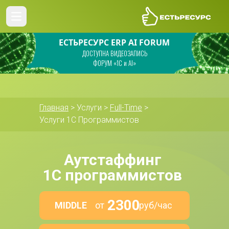
ЕСТЬРЕСУРС ERP AI FORUM
ДОСТУПНА ВИДЕОЗАПИСЬ
ФОРУМ «1С и AI»
Главная
 > Услуги > 
Full-Time
 > 
Услуги 1С Программистов
Аутстаффинг 
1С программистов 
2300
MIDDLE
от                 руб/час