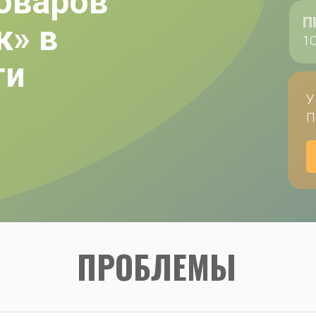
оваров 
П
» в 
1С
ти
У
П
ПРОБЛЕМЫ