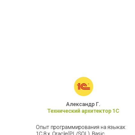
Андрей Е.
 1С 
Программист 1С
зыках:
Конфигурации: 1С УТ (10.3,11), 1С 
Розница (2 и 3.0) 