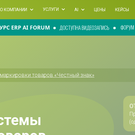
УСЛУГИ
О КОМПАНИИ
AI
ЦЕНЫ
КЕЙСЫ
ФОРУМ П
УРС ERP AI FORUM
ДОСТУПНА ВИДЕОЗАПИСЬ
маркировки товаров «Честный знак»
О
Пр
стемы 
(о