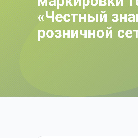
маркировки т
«Честный знак
розничной се