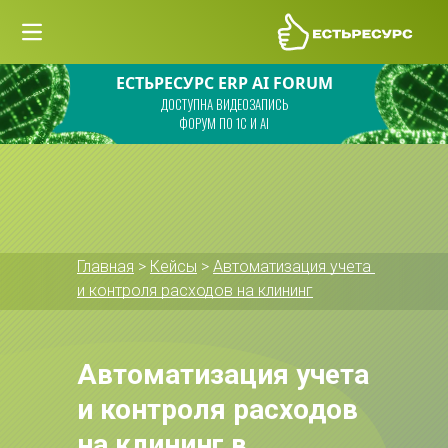
ЕСТЬРЕСУРС ERP AI FORUM
ДОСТУПНА ВИДЕОЗАПИСЬ
ФОРУМ ПО 1С И AI
Главная
 > 
Кейсы
 > 
Автоматизация учета 
и контроля расходов на клининг
Автоматизация учета 
и контроля расходов 
на клининг в 