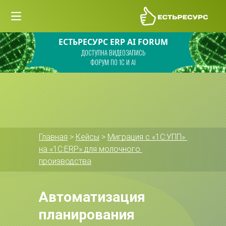
ЕСТЬРЕСУРС ERP AI FORUM
ДОСТУПНА ВИДЕОЗАПИСЬ
ФОРУМ ПО 1С И AI
Главная
 > 
Кейсы
 > 
Миграция с «1С:УПП» 
на «1С:ERP» для молочного 
производства
Автоматизация 
планирования 