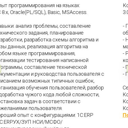
Конфигурации: 1С УТ (10.3,11), 1С Розница (2 и 
3.0) 
- Подключение и настройка торгового 
оборудования. 
- Настройки и обучение работе с 
маркированным товаром. 
- Работа по 54фз (настройка и работа с 
контрольно - кассовой техникой) 
- Подключение и настройка системы МДЛП 
- Подключение и настройка системы ЕГАИС
Сертификаты: 
Консультант УНФ  
Консультант 1С УТ  
Консультант 1С Розница
Посмотреть резюме