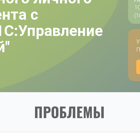
1
нта с 
(
1С:Управление 
й"
У
П
ПРОБЛЕМЫ