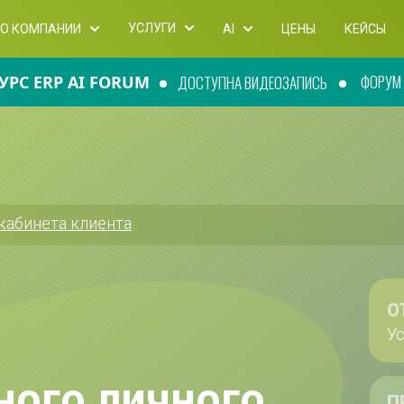
УСЛУГИ
О КОМПАНИИ
AI
ЦЕНЫ
КЕЙСЫ
ФОРУМ П
УРС ERP AI FORUM
ДОСТУПНА ВИДЕОЗАПИСЬ
кабинета клиента
О
Ус
ого личного 
П