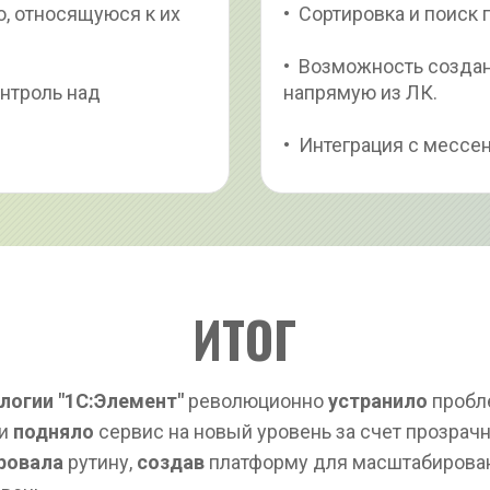
, относящуюся к их 
•  Сортировка и поиск 
•  Возможность создан
нтроль над 
напрямую из ЛК.
•  Интеграция с месс
ИТОГ
логии "1С:Элемент"
 революционно 
устранило
 пробл
и 
подняло 
сервис на новый уровень за счет прозрачно
ровала
 рутину, 
создав
 платформу для масштабирован