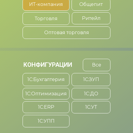
ИТ-компания
Общепит
Ритейл
Торговля
Оптовая торговля
КОНФИГУРАЦИИ
Все
1С:Бухгалтерия
1С:ЗУП
1C:Оптимизация
1C:ДО
1С:ERP
1С:УТ
1С:УПП