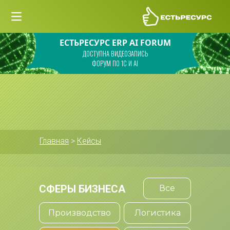
ЕСТЬРЕСУРС ERP AI FORUM
ДОСТУПНА ВИДЕОЗАПИСЬ
ФОРУМ ПО 1С И AI
Главная
 > 
Кейсы
СФЕРЫ БИЗНЕСА
Все
Производство
Логистика